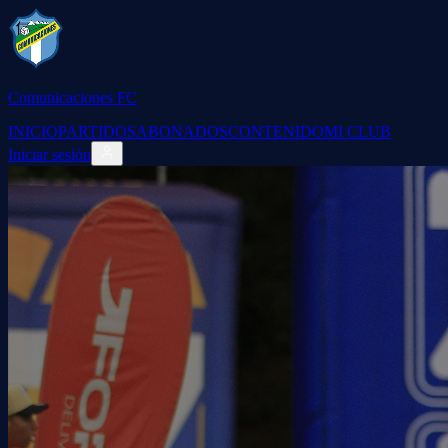
Comunicaciones FC
INICIO
PARTIDOS
ABONADOS
CONTENIDO
MI CLUB
Iniciar sesión