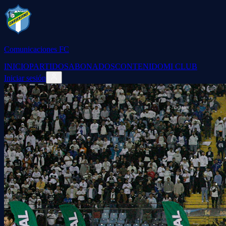
Comunicaciones FC
INICIO
PARTIDOS
ABONADOS
CONTENIDO
MI CLUB
Iniciar sesión